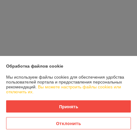
Обработка файлов cookie
21. Ручки с прорезиненными накладками для удобства
перемещения генератора.
Мы используем файлы cookies для обеспечения удобства
пользователей портала и предоставления персональных
рекомендаций.
Вы можете настроить файлы cookies или
отключить их.
Принять
Отклонить