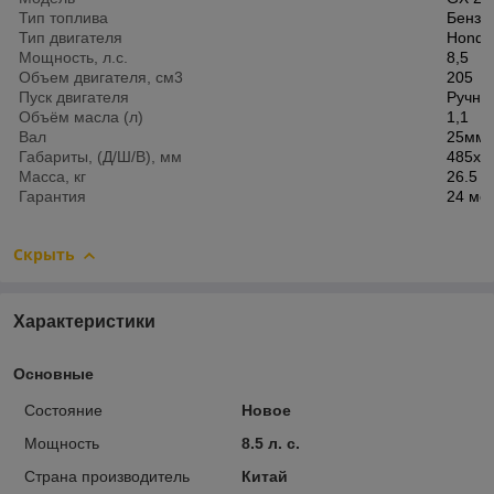
Тип топлива
Бензи
Тип двигателя
Honda 
Мощность, л.с.
8,5
Объем двигателя, см3
205
Пуск двигателя
Ручно
Объём масла (л)
1,1
Вал
25мм 
Габариты, (Д/Ш/В), мм
485х4
Масса, кг
26.5
Гарантия
24 ме
Скрыть
Характеристики
Основные
Состояние
Новое
Мощность
8.5 л. с.
Страна производитель
Китай