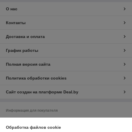
О нас
Контакты
Доставка и оплата
График работы
Полная версия сайта
Политика обработки cookies
Сайт создан на платформе Deal.by
Информация для покупателя
Юридическое лицо:
ООО «ЗИКМЕС»
220131 ,Республика Беларусь, г. Минск, ул. Гамарника, д. 30, офис. 405
Обработка файлов cookie