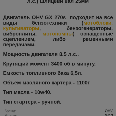
л.с.) шлицевй вал 25мм
Двигатель OHV GX 270s подходит на все
виды бензотехники (
мотоблоки,
культиваторы
, бензогенераторы,
виброплиты,
мотопомпы
) оснащенные
сцеплением, либо ременными
передачами.
Мощность двигателя 8.5 л.с..
Крутящий момент 3400 об в минуту.
Емкость топливного бака 6,5л.
Объем масляного картера - 1100г
Тип масла - 10w40.
Тип стартера - ручной.
Бренд:
OHV (
Модель
GX 26