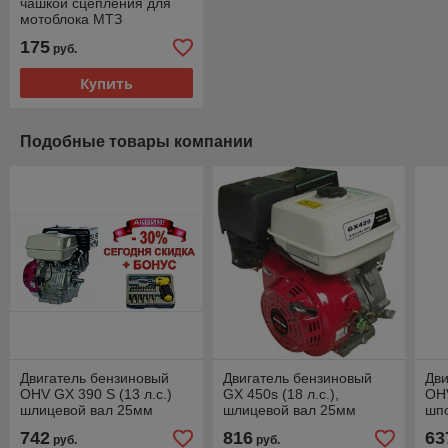
чашкой сцепления для
мотоблока МТЗ
175
руб.
Купить
Подобные товары компании
Двигатель бензиновый
Двигатель бензиновый
Дви
OHV GX 390 S (13 л.с.)
GX 450s (18 л.с.),
OHV
шлицевой вал 25мм
шлицевой вал 25мм
шп
(по
742
816
63
руб.
руб.
МТ