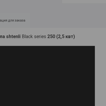
ция для заказа
ла shtenli
Black series
250 (2,5 квт)