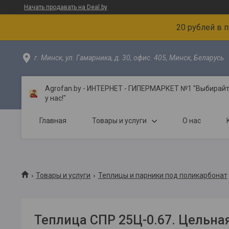
Начать продавать на Deal.by
20 рублей в 
г. Минск, ул. Гамарника, д. 30, офис. 405, Минск, Беларусь
Agrofan.by - ИНТЕРНЕТ - ГИПЕРМАРКЕТ №1 "Выбирайте
у нас!"
Главная
Товары и услуги
О нас
Товары и услуги
Теплицы и парники под поликарбонат
Теплица СПР 25Ц-0.67. Цельная