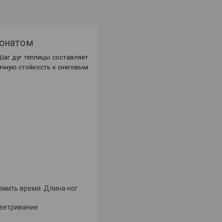
бонатом
Шаг дуг теплицы составляет
ичную стойкость к снеговым
омить время. Длина ног
оветривание