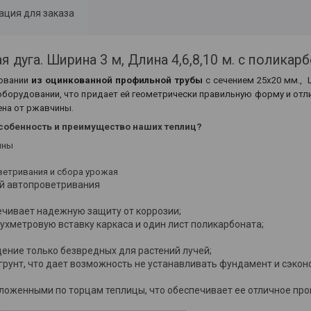
ция для заказа
 дуга. Ширина 3 м, Длина 4,6,8,10 м. с поликар
овании
из оцинкованной профильной трубы
с сечением 25х20 мм., 
оборудовании, что придает ей геометрически правильную форму и отл
ена от ржавчины.
собенность и преимущество наших теплиц?
ины
ветривания и сбора урожая
ой автопроветривания
ечивает надежную защиту от коррозии;
ухметровую вставку каркаса и один лист поликарбоната;
ение только безвредных для растений лучей;
грунт, что дает возможность не устанавливать фундамент и сэкон
оложенными по торцам теплицы, что обеспечивает ее отличное пр
е