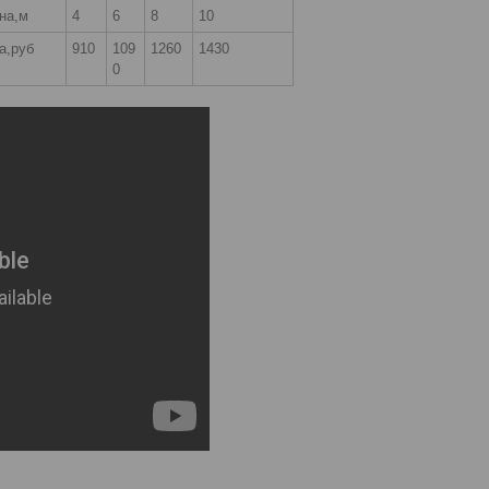
на,м
4
6
8
10
а,руб
910
109
1260
1430
0