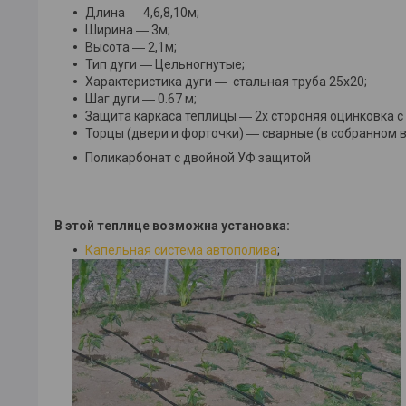
​Длина ― 4,6,8,10м;
Ширина ― 3м;
Высота ― 2,1м;
Тип дуги ― Цельногнутые;
Характеристика дуги ― стальная труба 25х20;
Шаг дуги ― 0.67 м;
Защита каркаса теплицы ― 2х стороняя оцинковка с
Торцы (двери и форточки) ― сварные (в собранном в
Поликарбонат с двойной УФ защитой
В этой теплице возможна установка:
Капельная система автополива
;