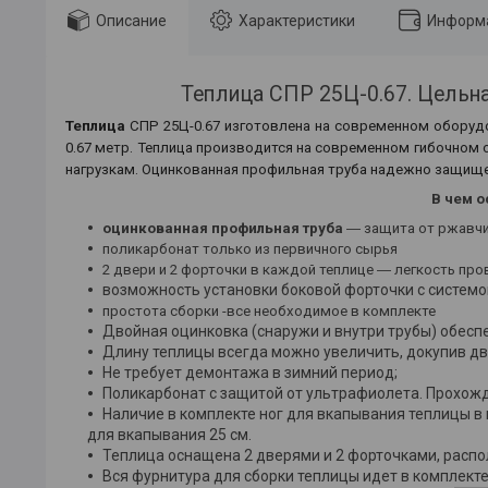
Описание
Характеристики
Информа
Теплица СПР 25Ц-0.67. Цельная
Теплица
СПР 25Ц-0.67 изготовлена на современном оборуд
0.67 метр. Теплица производится на современном гибочном 
нагрузкам. Оцинкованная профильная труба надежно защищ
В чем о
оцинкованная профильная труба
― защита от ржавч
поликарбонат только из первичного сырья
2 двери и 2 форточки в каждой теплице ― легкость про
возможность установки боковой форточки с систем
простота сборки -все необходимое в комплекте
Двойная оцинковка (снаружи и внутри трубы) обесп
Длину теплицы всегда можно увеличить, докупив дв
Не требует демонтажа в зимний период;
Поликарбонат с защитой от ультрафиолета. Прохожд
Наличие в комплекте ног для вкапывания теплицы в 
для вкапывания 25 см.
Теплица оснащена 2 дверями и 2 форточками, расп
Вся фурнитура для сборки теплицы идет в комплект