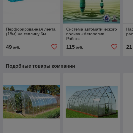
Перфорированная лента
Система автоматического
Наб
(18м) на теплицу 6м
полива «Автополив
рас
Робот»
49
115
21
руб.
руб.
Подобные товары компании