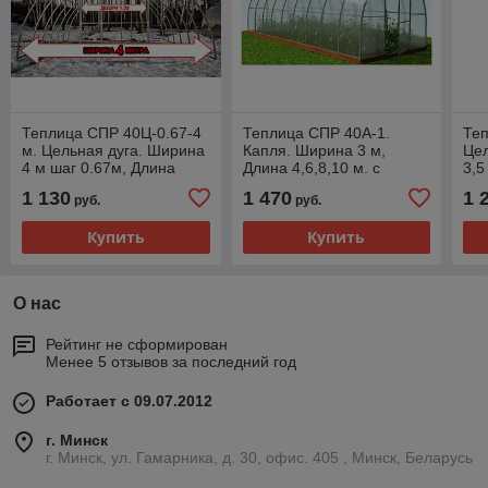
Теплица СПР 40Ц-0.67-4
Теплица СПР 40А-1.
Теп
м. Цельная дуга. Ширина
Капля. Ширина 3 м,
Цел
4 м шаг 0.67м, Длина
Длина 4,6,8,10 м. с
3,5
4,6,8,10 м. с
поликарбонатом
пол
1 130
1 470
1 
руб.
руб.
поликарбонатом
кре
Купить
Купить
О нас
Рейтинг не сформирован
Менее 5 отзывов за последний год
Работает с 09.07.2012
г. Минск
г. Минск, ул. Гамарника, д. 30, офис. 405 , Минск, Беларусь