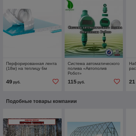
Перфорированная лента
Система автоматического
Наб
(18м) на теплицу 6м
полива «Автополив
рас
Робот»
49
115
21
руб.
руб.
Подобные товары компании