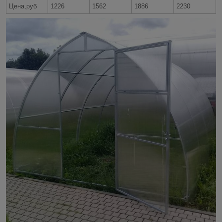
Цена,руб
1226
1562
1886
2230