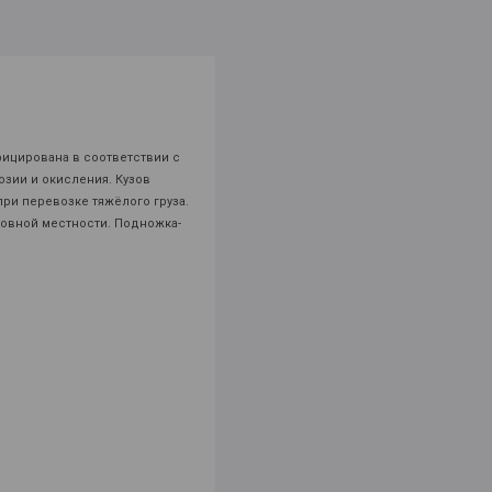
фицирована в соответствии с
озии и окисления. Кузов
при перевозке тяжёлого груза.
ровной местности. Подножка-