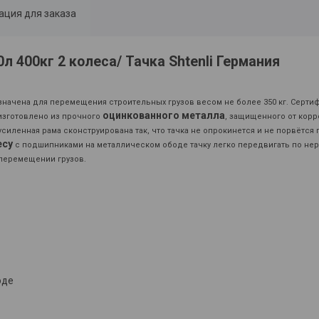
ция для заказа
0л 400кг 2 колеса/ Тачка Shtenli Германия
значена для перемещения строительных грузов весом не более 350 кг. Серти
оцинкованного металла
 изготовлено из прочного
, защищенного от корр
усиленная рама сконструирована так, что тачка не опрокинется и не порвётся 
есу
с подшипниками на металлическом ободе тачку легко передвигать по не
 перемещении грузов.
оде