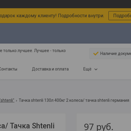
подарок каждому клиенту! Подробности внутри.
Подробн
 только лучшее. Лучшее - только
Наличие докум
Контакты
Доставка и оплата
Ещё
shtenli"
Тачка shtenli 130л 400кг 2 колеса/ тачка shtenli германия
97
руб.
а/ Тачка Shtenli