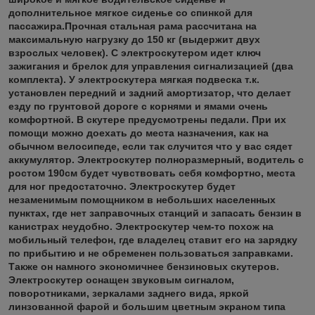
дополнительное мягкое сиденье со спинкой для
пассажира.Прочная стальная рама рассчитана на
максимальную нагрузку до 150 кг (выдержит двух
взрослых человек). С электроскутером идет ключ
зажигания и брелок для управления сигнализацией (два
комплекта). У электроскутера мягкая подвеска т.к.
установлен передний и задний амортизатор, что делает
езду по грунтовой дороге с корнями и ямами очень
комфортной. В скутере предусмотрены педали. При их
помощи можно доехать до места назначения, как на
обычном велосипеде, если так случится что у вас сядет
аккумулятор. Электроскутер полноразмерный, водитель с
ростом 190см будет чувствовать себя комфортно, места
для ног предостаточно. Электроскутер будет
незаменимым помощником в небольших населенных
пунктах, где нет заправочных станций и запасать бензин в
канистрах неудобно. Электроскутер чем-то похож на
мобильный телефон, где владелец ставит его на зарядку
по прибытию и не обременен пользоваться заправками.
Также он намного экономичнее бензиновых скутеров.
Электроскутер оснащен звуковым сигналом,
поворотниками, зеркалами заднего вида, яркой
линзованной фарой и большим цветным экраном типа