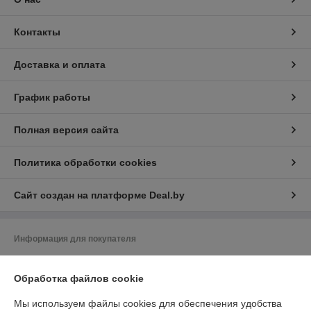
Контакты
Доставка и оплата
График работы
Полная версия сайта
Политика обработки cookies
Сайт создан на платформе Deal.by
Информация для покупателя
Юридическое лицо:
ООО «ЗИКМЕС»
220131 ,Республика Беларусь, г. Минск, ул. Гамарника, д. 30, офис. 405
Обработка файлов cookie
Регистрационный номер ЕГР: 193543133
Мы используем файлы cookies для обеспечения удобства