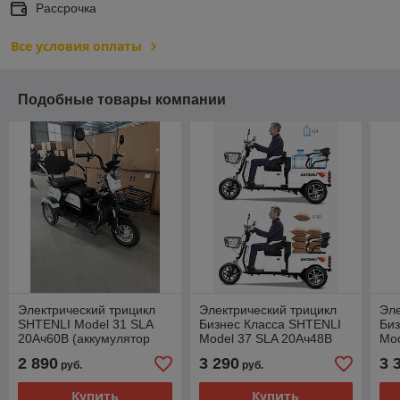
Рассрочка
Все условия оплаты
Подобные товары компании
Электрический трицикл
Электрический трицикл
Эле
SHTENLI Model 31 SLA
Бизнес Класса SHTENLI
Биз
20Ач60В (аккумулятор
Model 37 SLA 20Ач48В
Mod
5шт 20Ач12В)
2 890
3 290
3 
руб.
руб.
Купить
Купить