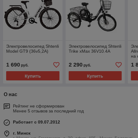
Электровелосипед Shtenli
Электровелосипед Shtenli
Эле
Model GT9 (36v5,2А)
Trike xMax 36V10.4A
All
на 
1 690
2 290
1 
руб.
руб.
Купить
Купить
О нас
Рейтинг не сформирован
Менее 5 отзывов за последний год
Работает с 09.07.2012
г. Минск