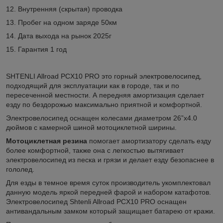
12. Внутренняя (скрытая) проводка
13. Пробег на одном заряде 50км
14. Дата выхода на рынок 2025г
15. Гарантия 1 год
SHTENLI Allroad PCX10 PRO это горный электровелосипед,
подходящий для эксплуатации как в городе, так и по
пересеченной местности. А передняя амортизация сделает
езду по бездорожью максимально приятной и комфортной.
Электровелосипед оснащен колесами диаметром 26”х4.0
дюймов с камерной шиной мотоциклетной ширины.
Мотоциклетная резина
помогает амортизатору сделать езду
более комфортной, также она с легкостью вытягивает
электровелосипед из песка и грязи и делает езду безопаснее в
гололед.
Для езды в темное время суток производитель укомплектовал
данную модель яркой передней фарой и набором катафотов.
Электровелосипед Shtenli Allroad PCX10 PRO оснащен
антивандальным замком который защищает батарею от кражи.