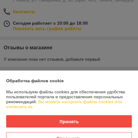
г. Минск, ул. Гамарника, д. 30, офис. 405 , Минск, Беларусь
Контакты
Сегодня работает с 10:00 до 18:00
Показать весь график работы
Отзывы о магазине
У компании пока нет отзывов, добавьте первый
О нас
Обработка файлов cookie
Контакты
Мы используем файлы cookies для обеспечения удобства
пользователей портала и предоставления персональных
рекомендаций.
Вы можете настроить файлы cookies или
Доставка и оплата
отключить их.
График работы
Принять
Полная версия сайта