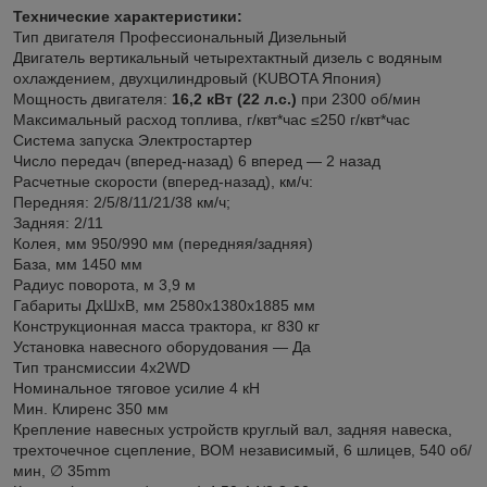
Технические характеристики:
Тип двигателя Профессиональный Дизельный
Двигатель вертикальный четырехтактный дизель с водяным
охлаждением, двухцилиндровый (KUBOTA Япония)
Мощность двигателя:
16,2 кВт (22 л.с.)
при 2300 об/мин
Максимальный расход топлива, г/квт*час ≤250 г/квт*час
Система запуска Электростартер
Число передач (вперед-назад) 6 вперед ― 2 назад
Расчетные скорости (вперед-назад), км/ч:
Передняя: 2/5/8/11/21/38 км/ч;
Задняя: 2/11
Колея, мм 950/990 мм (передняя/задняя)
База, мм 1450 мм
Радиус поворота, м 3,9 м
Габариты ДхШхВ, мм 2580x1380x1885 мм
Конструкционная масса трактора, кг 830 кг
Установка навесного оборудования ― Да
Тип трансмиссии 4x2WD
Номинальное тяговое усилие 4 кН
Мин. Клиренс 350 мм
Крепление навесных устройств круглый вал, задняя навеска,
трехточечное сцепление, ВОМ независимый, 6 шлицев, 540 об/
мин, ∅ 35mm