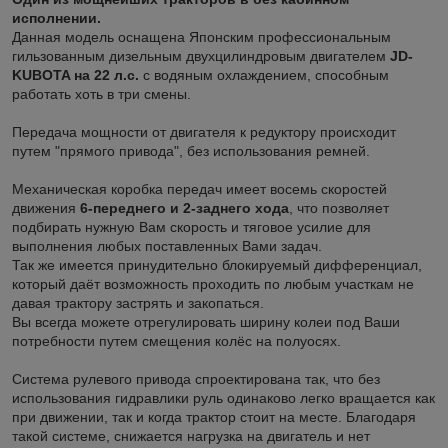
исполнении.
Данная модель оснащена Японским профессиональным
гильзованным дизельным двухцилиндровым двигателем
JD-
KUBOTA на 22 л.с.
с водяным охлаждением, способным
работать хоть в три смены.
Передача мощности от двигателя к редуктору происходит
путем "прямого привода", без использования ремней.
Механическая коробка передач имеет восемь скоростей
движения
6-переднего и 2-заднего хода
, что позволяет
подбирать нужную Вам скорость и тяговое усилие для
выполнения любых поставленных Вами задач.
Так же имеется принудительно блокируемый дифференциал,
который даёт возможность проходить по любым участкам не
давая трактору застрять и закопаться.
Вы всегда можете отрегулировать ширину колеи под Ваши
потребности путем смещения колёс на полуосях.
Система рулевого привода спроектирована так, что без
использования гидравлики руль одинаково легко вращается как
при движении, так и когда трактор стоит на месте. Благодаря
такой системе, снижается нагрузка на двигатель и нет