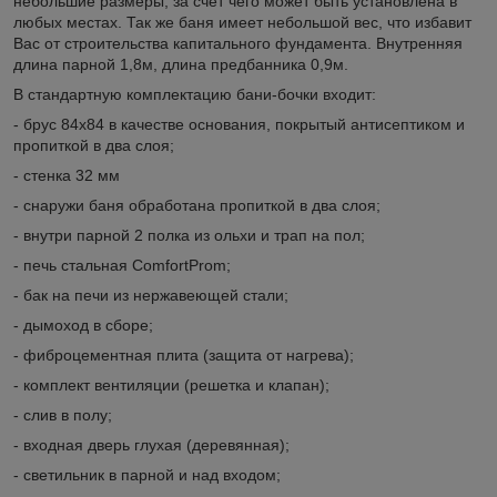
небольшие размеры, за счет чего может быть установлена в
любых местах. Так же баня имеет небольшой вес, что избавит
Вас от строительства капитального фундамента. Внутренняя
длина парной 1,8м, длина предбанника 0,9м.
В стандартную комплектацию бани-бочки входит:
- брус 84х84 в качестве основания, покрытый антисептиком и
пропиткой в два слоя;
- стенка 32 мм
- снаружи баня обработана пропиткой в два слоя;
- внутри парной 2 полка из ольхи и трап на пол;
- печь стальная ComfortProm;
- бак на печи из нержавеющей стали;
- дымоход в сборе;
- фиброцементная плита (защита от нагрева);
- комплект вентиляции (решетка и клапан);
- слив в полу;
- входная дверь глухая (деревянная);
- светильник в парной и над входом;