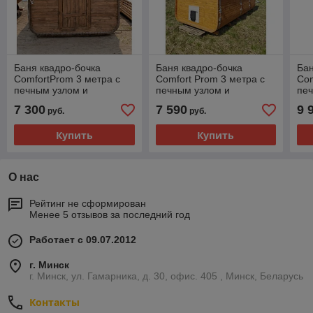
Баня квадро-бочка
Баня квадро-бочка
Бан
ComfortProm 3 метра с
Comfort Prom 3 метра с
Com
печным узлом и
печным узлом и
печ
предбанником + козырёк
предбанником + терраса
пре
7 300
7 590
9 
руб.
руб.
0,5м
0,5м
0,5
Купить
Купить
О нас
Рейтинг не сформирован
Менее 5 отзывов за последний год
Работает с 09.07.2012
г. Минск
г. Минск, ул. Гамарника, д. 30, офис. 405 , Минск, Беларусь
Контакты