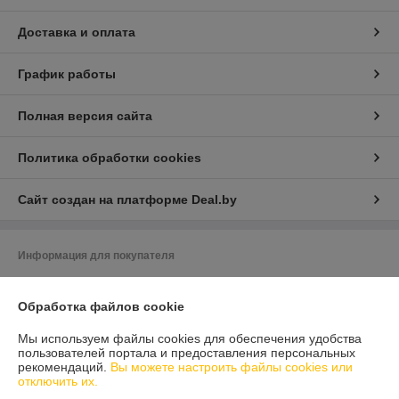
Доставка и оплата
График работы
Полная версия сайта
Политика обработки cookies
Сайт создан на платформе Deal.by
Информация для покупателя
Юридическое лицо:
ООО «ЗИКМЕС»
220131 ,Республика Беларусь, г. Минск, ул. Гамарника, д. 30, офис. 405
Обработка файлов cookie
Регистрационный номер ЕГР: 193543133
Мы используем файлы cookies для обеспечения удобства
пользователей портала и предоставления персональных
УНП: 193543133
рекомендаций.
Вы можете настроить файлы cookies или
отключить их.
Регистрационный орган: Минский горисполком