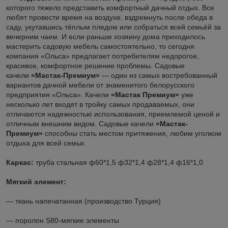
которого тяжело представить комфортный дачный отдых. Все
любят провести время на воздухе, вздремнуть после обеда в
саду, укутавшись тёплым пледом или собраться всей семьёй за
вечерним чаем. И если раньше хозяину дома приходилось
мастерить садовую мебель самостоятельно, то сегодня
компания «Ольса» предлагает потребителям недорогое,
красивое, комфортное решение проблемы. Садовые
качели
«Мастак-Премиум»
― один из самых востребованный
вариантов дачной мебели от знаменитого белорусского
предприятия «Ольса». Качели
«Мастак Премиум»
уже
несколько лет входят в тройку самых продаваемых, они
отличаются надежностью использования, приемлемой ценой и
отличным внешним видом. Садовые качели
«Мастак-
Премиум»
способны стать местом притяжения, любим уголком
отдыха для всей семьи.
Каркас:
труба стальная ф60*1,5 ф32*1,4 ф28*1,4 ф16*1,0
Мягкий элемент:
― ткань напечатанная (производство Турция)
― поролон S80-мягкие элементы