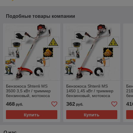
Подобные товары компании
Бензокоса Shtenli MS
Бензокоса Shtenli MS
Бен
3500 3,5 кВт / триммер
1450 1,45 кВт / триммер
210
бензиновый, мотокоса
бензиновый, мотокоса
бен
Штенли
Штенли
Шт
468
362
41
руб.
руб.
Купить
Купить
О нас