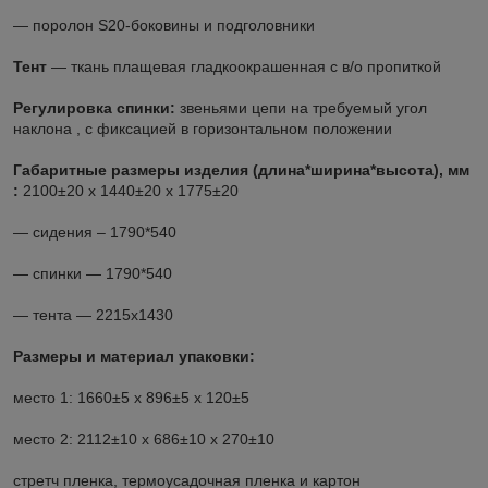
― поролон S20-боковины и подголовники
Тент
― ткань плащевая гладкоокрашенная с в/о пропиткой
Регулировка спинки:
звеньями цепи на требуемый угол
наклона , с фиксацией в горизонтальном положении
Габаритные размеры изделия (длина*ширина*высота), мм
:
2100±20 х 1440±20 х 1775±20
― сидения – 1790*540
― спинки ― 1790*540
― тента ― 2215х1430
Размеры и материал упаковки:
место 1: 1660±5 х 896±5 х 120±5
место 2: 2112±10 х 686±10 х 270±10
стретч пленка, термоусадочная пленка и картон