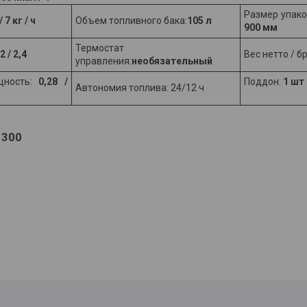
Размер упако
/ 7 кг / ч
Объем топливного бака:
105 л
900 мм
Термостат
2 / 2,4
Вес нетто / б
управления:
необязательный
щность:
0,28 /
Поддон:
1 шт
Автономия топлива: 24/12 ч
 300