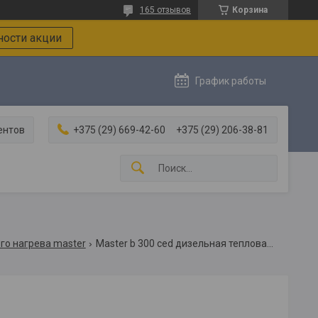
165 отзывов
Корзина
ости акции
График работы
ентов
+375 (29) 669-42-60
+375 (29) 206-38-81
го нагрева master
Master b 300 ced дизельная тепловая пушка прямого нагрева /мастер b 300 ced