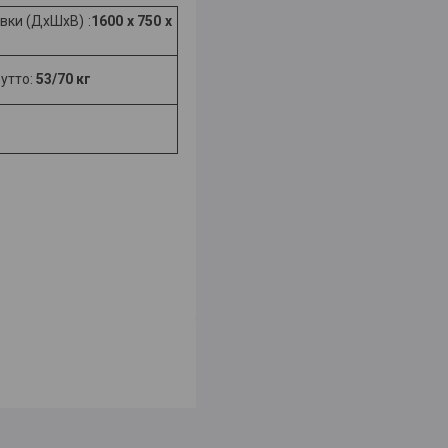
вки (ДхШхВ) :
1600 x 750 х
рутто:
53/70 кг