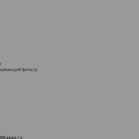
а
асывающий фильтр
800 ккал / ч