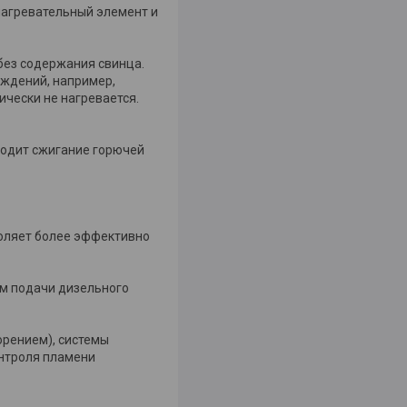
нагревательный элемент и
без содержания свинца.
еждений, например,
ически не нагревается.
ходит сжигание горючей
воляет более эффективно
ом подачи дизельного
орением), системы
онтроля пламени