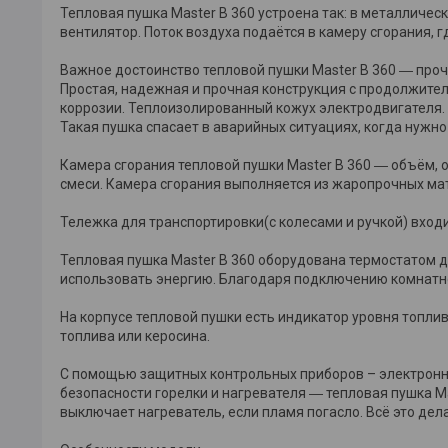
Тепловая пушка Master B 360 устроена так: в металлич
вентилятор. Поток воздуха подаётся в камеру сгорания, г
Важное достоинство тепловой пушки Master B 360 ― проч
Простая, надежная и прочная конструкция с продолжите
коррозии. Теплоизолированный кожух электродвигателя. 
Такая пушка спасает в аварийных ситуациях, когда нужн
Камера сгорания тепловой пушки Master B 360 ― объём, 
смеси. Камера сгорания выполняется из жаропрочных ма
Тележка для транспортировки(с колесами и ручкой) вход
Тепловая пушка Master B 360 оборудована термостатом 
использовать энергию. Благодаря подключению комнатн
На корпусе тепловой пушки есть индикатор уровня топли
топлива или керосина.
С помощью защитных контрольных приборов – электронн
безопасности горелки и нагревателя ― тепловая пушка M
выключает нагреватель, если пламя погасло. Всё это де