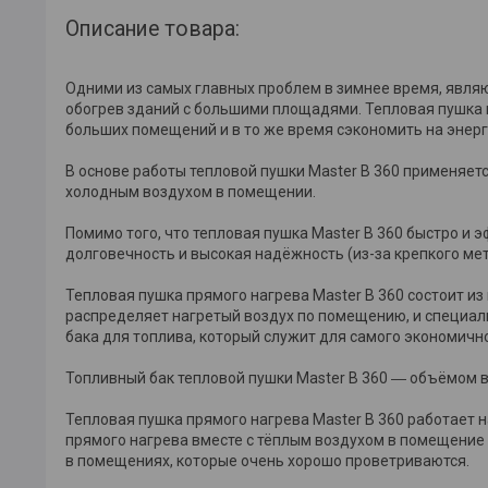
Описание товара:
Одними из самых главных проблем в зимнее время, явля
обогрев зданий с большими площадями. Тепловая пушка 
больших помещений и в то же время сэкономить на энерг
В основе работы тепловой пушки Master B 360 применяет
холодным воздухом в помещении.
Помимо того, что тепловая пушка Master B 360 быстро и
долговечность и высокая надёжность (из-за крепкого ме
Тепловая пушка прямого нагрева Master B 360 состоит из
распределяет нагретый воздух по помещению, и специал
бака для топлива, который служит для самого экономич
Топливный бак тепловой пушки Master B 360 ― объёмом в
Тепловая пушка прямого нагрева Master B 360 работает н
прямого нагрева вместе с тёплым воздухом в помещение
в помещениях, которые очень хорошо проветриваются.