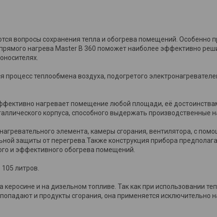
ются вопросы сохранения тепла и обогрева помещений. Особенно
прямого нагрева Master B 360 поможет наиболее эффективно реш
оносителях.
ся процесс теплообмена воздуха, подогретого электронагревателе
 эффективно нагревает помещение любой площади, её достоинства
таллического корпуса, способного выдержать производственные на
 нагревательного элемента, камеры сгорания, вентилятора, с пом
ьной защиты от перегрева.Также конструкция прибора предполаг
ного и эффективного обогрева помещений.
 105 литров.
а керосине и на дизельном топливе. Так как при использовании те
 попадают и продукты сгорания, она применяется исключительно 