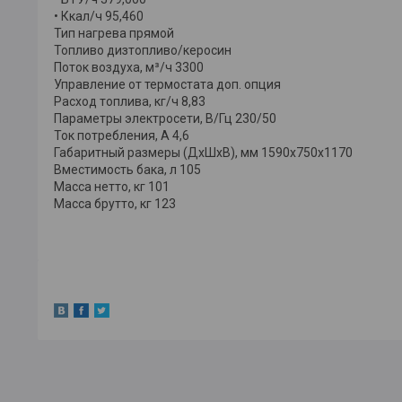
• Ккал/ч 95,460
Тип нагрева прямой
Топливо дизтопливо/керосин
Поток воздуха, м³/ч 3300
Управление от термостата доп. опция
Расход топлива, кг/ч 8,83
Параметры электросети, В/Гц 230/50
Ток потребления, А 4,6
Габаритный размеры (ДхШхВ), мм 1590х750х1170
Вместимость бака, л 105
Масса нетто, кг 101
Масса брутто, кг 123