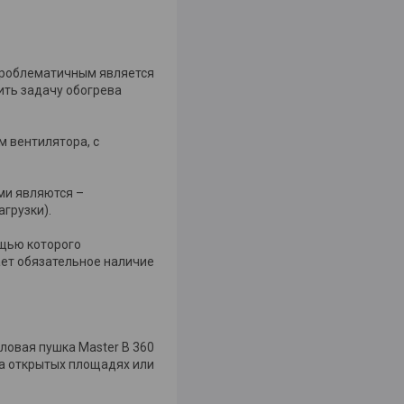
 проблематичным является
ить задачу обогрева
м вентилятора, с
ми являются –
грузки).
ощью которого
ает обязательное наличие
пловая пушка Master B 360
на открытых площадях или