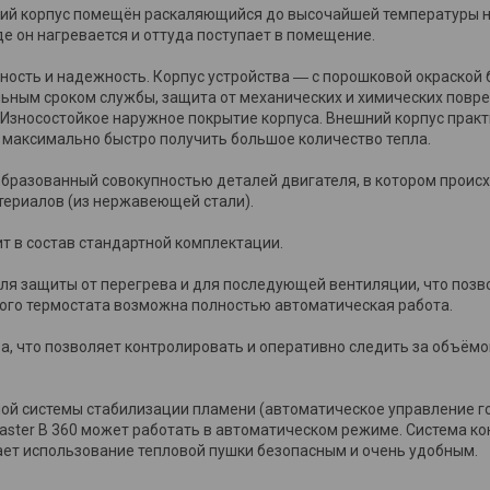
еский корпус помещён раскаляющийся до высочайшей температуры 
де он нагревается и оттуда поступает в помещение.
ность и надежность. Корпус устройства ― с порошковой окраской 
льным сроком службы, защита от механических и химических повр
Износостойкое наружное покрытие корпуса. Внешний корпус практ
о максимально быстро получить большое количество тепла.
образованный совокупностью деталей двигателя, в котором проис
териалов (из нержавеющей стали).
ит в состав стандартной комплектации.
для защиты от перегрева и для последующей вентиляции, что поз
ого термостата возможна полностью автоматическая работа.
ва, что позволяет контролировать и оперативно следить за объём
ой системы стабилизации пламени (автоматическое управление г
aster B 360 может работать в автоматическом режиме. Система к
лает использование тепловой пушки безопасным и очень удобным.