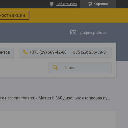
165 отзывов
Корзина
ости акции
График работы
ентов
+375 (29) 669-42-60
+375 (29) 206-38-81
го нагрева master
Master b 360 дизельная тепловая пушка прямого нагрева высокого давления /мастер b 360