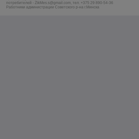
потребителей - ZikMes.s@gmail.com, тел. +375 29 890-54-36
Работники администрации Советского р-на г.Минска