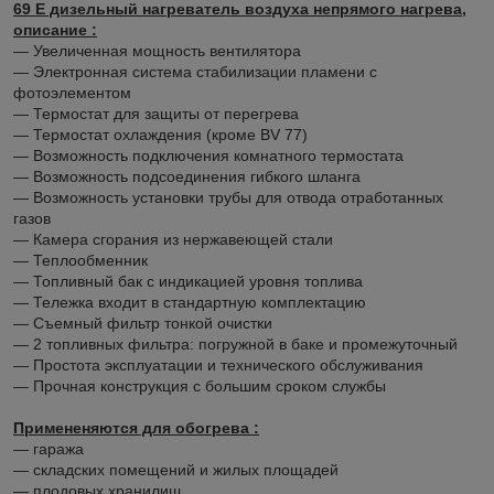
69 E дизельный нагреватель воздуха непрямого нагрева,
описание :
― Увеличенная мощность вентилятора
― Электронная система стабилизации пламени с
фотоэлементом
― Термостат для защиты от перегрева
― Термостат охлаждения (кроме BV 77)
― Возможность подключения комнатного термостата
― Возможность подсоединения гибкого шланга
― Возможность установки трубы для отвода отработанных
газов
― Камера сгорания из нержавеющей стали
― Теплообменник
― Топливный бак с индикацией уровня топлива
― Тележка входит в стандартную комплектацию
― Съемный фильтр тонкой очистки
― 2 топливных фильтра: погружной в баке и промежуточный
― Простота эксплуатации и технического обслуживания
― Прочная конструкция с большим сроком службы
Примененяются для обогрева :
― гаража
― складских помещений и жилых площадей
― плодовых хранилищ