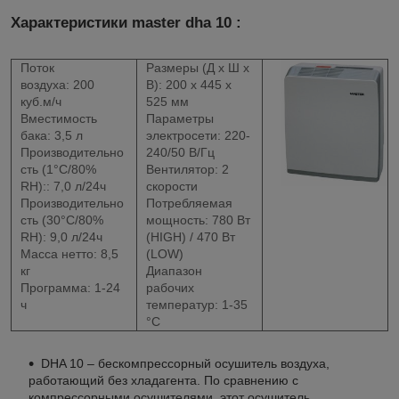
Характеристики master dha 10 :
Поток
Размеры (Д х Ш х
воздуха:
200
В):
200 x 445 x
куб.м/ч
525 мм
Вместимость
Параметры
бака:
3,5 л
электросети:
220-
Производительно
240/50 В/Гц
сть (1°C/80%
Вентилятор:
2
RH)::
7,0 л/24ч
скорости
Производительно
Потребляемая
сть (30°C/80%
мощность:
780 Вт
RH):
9,0 л/24ч
(HIGH) / 470 Вт
Масса нетто:
8,5
(LOW)
кг
Диапазон
Программа:
1-24
рабочих
ч
температур:
1-35
°C
DHA 10 – бескомпрессорный осушитель воздуха,
работающий без хладагента. По сравнению с
компрессорными осушителями, этот осушитель