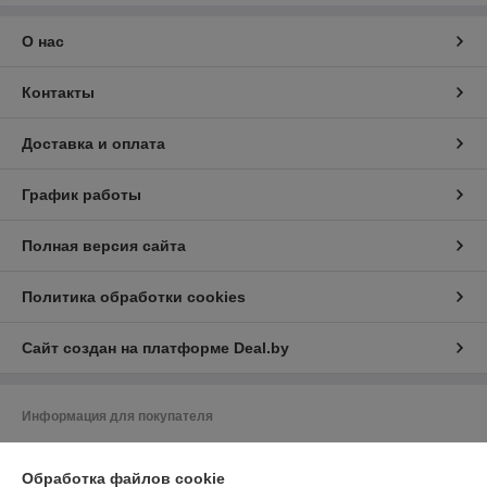
О нас
Контакты
Доставка и оплата
График работы
Полная версия сайта
Политика обработки cookies
Сайт создан на платформе Deal.by
Информация для покупателя
Юридическое лицо:
ООО «ЗИКМЕС»
220131 ,Республика Беларусь, г. Минск, ул. Гамарника, д. 30, офис. 405
Обработка файлов cookie