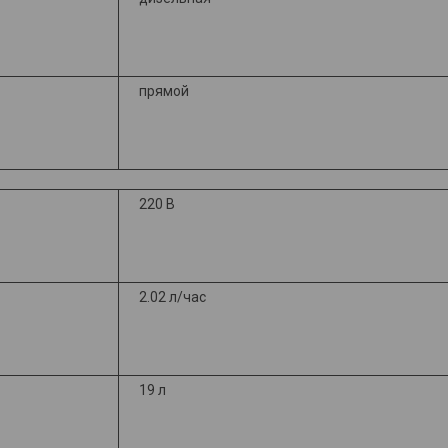
прямой
220 В
2.02 л/час
19 л