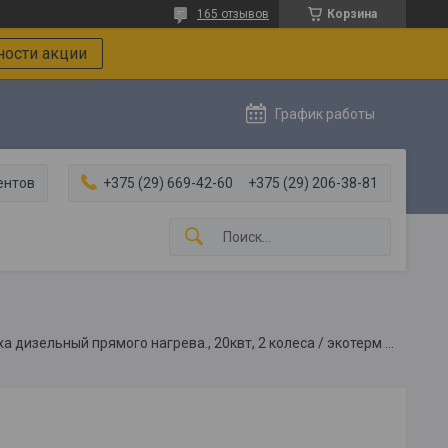
165 отзывов
Корзина
ости акции
График работы
ентов
+375 (29) 669-42-60
+375 (29) 206-38-81
Ecoterm dhd-20w нагреватель воздуха дизельный прямого нагрева., 20квт, 2 колеса / экотерм dhd-20w