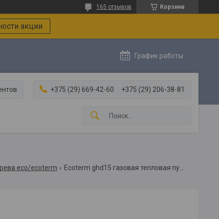
165 отзывов
Корзина
ости акции
График работы
ентов
+375 (29) 669-42-60
+375 (29) 206-38-81
рева eco/ecoterm
Ecoterm ghd15 газовая тепловая пушка 15квт, переносной / экотерм ghd-15