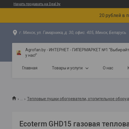
Начать продавать на Deal.by
20 рублей в 
г. Минск, ул. Гамарника, д. 30, офис. 405, Минск, Беларусь
Agrofan.by - ИНТЕРНЕТ - ГИПЕРМАРКЕТ №1 "Выбирайте
у нас!"
Главная
Товары и услуги
О нас
...
Тепловые пушки обогреватели, отопительное обору
Ecoterm GHD15 газовая теплова