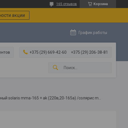
165 отзывов
Корзина
ости акции
График работы
ентов
+375 (29) 669-42-60
+375 (29) 206-38-81
Инвертор сварочный solaris mma-165 + ak (220в,20-165а) /солярис mma-165 + ak