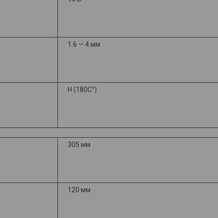
1.6 — 4 мм
H (180C°)
305 мм
120 мм