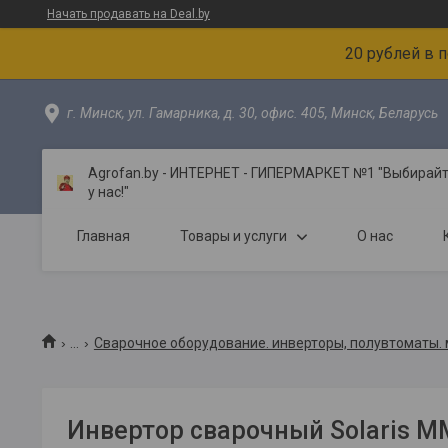
Начать продавать на Deal.by
20 рублей в 
г. Минск, ул. Гамарника, д. 30, офис. 405, Минск, Беларусь
Agrofan.by - ИНТЕРНЕТ - ГИПЕРМАРКЕТ №1 "Выбирайте
у нас!"
Главная
Товары и услуги
О нас
...
Сварочное оборудование. инверторы, полувтоматы. 
Инвертор сварочный Solaris M