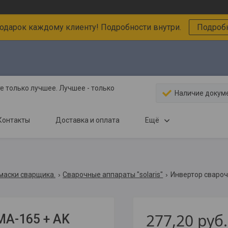
подарок каждому клиенту! Подробности внутри.
Подробн
 только лучшее. Лучшее - только
Наличие докум
Контакты
Доставка и оплата
Ещё
маски сварщика.
Cварочные аппараты "solaris"
277,20
руб.
MA-165 + AK