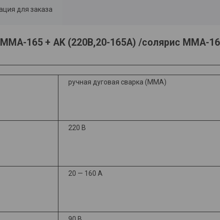
ция для заказа
 MMA-165 + AK (220В,20-165А) /солярис MMA-16
ручная дуговая сварка (MMA)
220 В
20 — 160 А
90 В