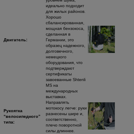
уровнем шума,
идеально подходит
для жилых районов.
Хорошо
сбалансированная,
мощная бензокоса,
сделанная в
Двигатель:
Германии, это
образец надежного,
долговечного,
немецкого
оборудования, что
подтверждают
сертификаты
завоеванные Shtenli
MS на
международных
выставках.
Направлять
мотокосу легче: руки
Рукоятка
разнесены шире и,
“велосипедного”
соответственно,
типа:
плечо поворотной
силы длиннее.