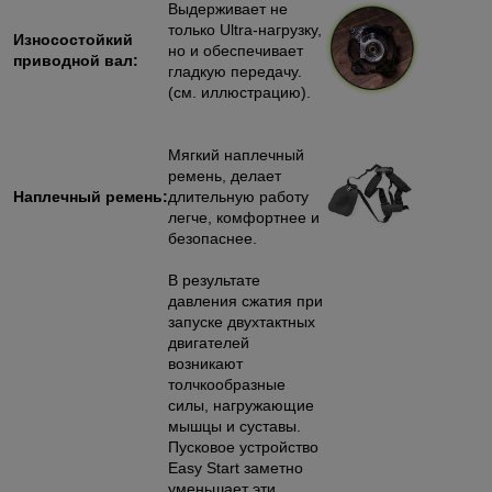
Выдерживает не
только Ultra-нагрузку,
Износостойкий
но и обеспечивает
приводной вал:
гладкую передачу.
(см. иллюстрацию).
Мягкий наплечный
ремень, делает
Наплечный ремень:
длительную работу
легче, комфортнее и
безопаснее.
В результате
давления сжатия при
запуске двухтактных
двигателей
возникают
толчкообразные
силы, нагружающие
мышцы и суставы.
Пусковое устройство
Еasy Start заметно
уменьшает эти