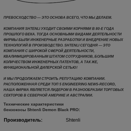
ПРЕВОСХОДСТВО ― ЭТО ОСНОВА ВСЕГО, ЧТО МЫ ДЕЛАЕМ.
КОМПАНИЯ SHTENLI УХОДИТ СВОИМИ КОРНЯМИ В 80-Е ГОДА
ПРОШЛОГО ВЕКА. ТОГДА ОСНОВНЫМИ ВИДАМИ ДЕЯТЕЛЬНОСТИ
ФИРМЫ БЫЛИ ИНЖЕНЕРНЫЕ РАЗРАБОТКИ И ВНЕДРЕНИЕ НОВЫХ
ТЕХНОЛОГИЙ В ПРОИЗВОДСТВО. SHTENLI СЕГОДНЯ ― ЭТО
КОМПАНИЯ С ШИРОКОЙ СФЕРОЙ ДЕЯТЕЛЬНОСТИ,
КВАЛИФИЦИРОВАННЫМ ШТАТОМ СОТРУДНИКОВ, БОЛЬШИМ
КОЛИЧЕСТВОМ ИНЖЕНЕРНЫХ ПАТЕНТОВ, А ТАК ЖЕ,
ФУНКЦИОНАЛЬНОЙ ДИЛЕРСКОЙ СЕТЬЮ!
И МЫ ПРОДОЛЖАЕМ СТРОИТЬ РЕПУТАЦИЮ КОМПАНИИ.
РАСПОЛОЖЕННАЯ СРЕДИ ТОП 5 ENGINEERING NEWS-RECORD,
НАША ФИРМА ЯВЛЯЕТСЯ ЛИДЕРОМ В РАЗНООБРАЗИИ ТОРГОВЫХ
СЕКТОРОВ В СЕВЕРНОЙ АМЕРИКЕ И АВСТРАЛИИ.
Технические характеристики
бензокосы
Shtenli
Demon
Black
PRO
:
Производитель:
Shtenli