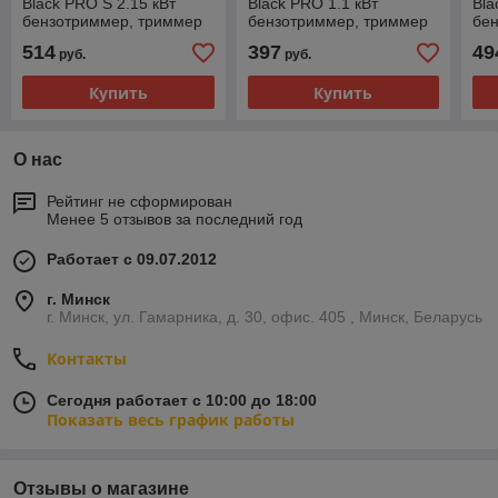
Black PRO S 2.15 кВт
Black PRO 1.1 кВт
Bla
бензотриммер, триммер
бензотриммер, триммер
бе
бензиновый
бензиновый
бе
514
397
49
руб.
руб.
Купить
Купить
О нас
Рейтинг не сформирован
Менее 5 отзывов за последний год
Работает с 09.07.2012
г. Минск
г. Минск, ул. Гамарника, д. 30, офис. 405 , Минск, Беларусь
Контакты
Сегодня работает с 10:00 до 18:00
Показать весь график работы
Отзывы о магазине