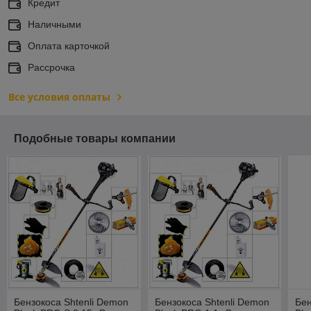
Кредит
Наличными
Оплата карточкой
Рассрочка
Все условия оплаты
Подобные товары компании
Бензокоса Shtenli Demon
Бензокоса Shtenli Demon
Бен