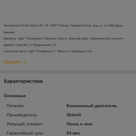
Изготовитель:
Robert-Bosch-Str. 10, 64807 Dieburg, Германия
(Роберт -Бош- ул . 10 , 64807 Дибург ,
Германия)
Импортер:
ОДО "Тачинфогруп" Минская область, Минский район, Ждановичский сельсовет,
деревня Тарасово, ул.Придорожная, 1/7
Сервисный центр: ОДО "Тачинфогруп" г. Минск ул. Медвежино 10а
Скрыть
Характеристики
Основные
Питание
Бензиновый двигатель
Производитель
Shtenli
Режущий элемент
Леска и нож
Гарантийный срок
24 мес