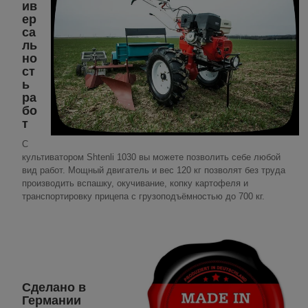
ив
ер
са
ль
но
ст
ь
ра
бо
т
С
культиватором Shtenli 1030 вы можете позволить себе любой
вид работ. Мощный двигатель и вес 120 кг позволят без труда
производить вспашку, окучивание, копку картофеля и
транспортировку прицепа с грузоподъёмностью до 700 кг.
Сделано в
Германии