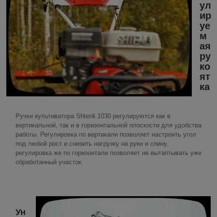
ул
ир
уе
м
ая
ру
ко
ят
ка
Ручки культиватора Shtenli 1030 регулируются как в
вертикальной, так и в горизонтальной плоскости для удобства
работы. Регулировка по вертикали позволяет настроить угол
под любой рост и снизить нагрузку на руки и спину,
регулировка же по горизонтали позволяет не вытаптывать уже
обработанный участок.
Ун