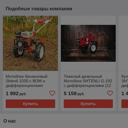
Подобные товары компании
Мотоблок бензиновый
Тяжелый дизельный
Кул
Shtenli 1030 с ВОМ и
Мотоблок SHTENLI G-192
SHT
дифференциалами
c дифференциалами (12
ди
л.с., колеса 6,5х12, вес
1 992
5 159
1 
руб.
руб.
320 кг)
Купить
Купить
О нас