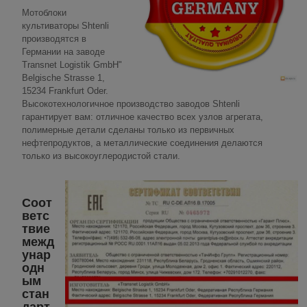
Мотоблоки
культиваторы Shtenli
производятся в
Германии на заводе
Transnet Logistik GmbH"
Belgische Strasse 1,
15234 Frankfurt Oder.
Высокотехнологичное производство заводов Shtenli
гарантирует вам: отличное качество всех узлов агрегата,
полимерные детали сделаны только из первичных
нефтепродуктов, а металлические соединения делаются
только из высокоуглеродистой стали.
Соот
ветс
твие
межд
унар
одн
ым
стан