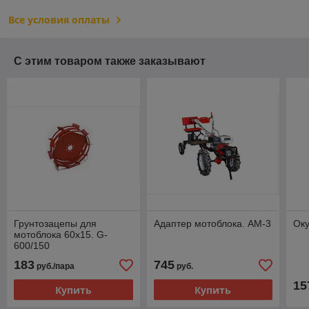
Все условия оплаты
С этим товаром также заказывают
Грунтозацепы для
Адаптер мотоблока. AM-3
Оку
мотоблока 60х15. G-
600/150
183
745
руб./пара
руб.
15
Купить
Купить