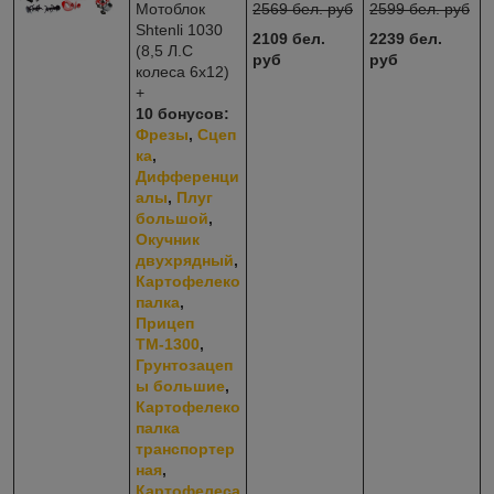
Мотоблок
2569 бел. руб
2599 бел. руб
Shtenli 1030
2109 бел.
2239 бел.
(8,5 Л.С
руб
руб
колеса 6х12)
+
10 бонусов:
Фрезы
,
Сцеп
ка
,
Дифференци
алы
,
Плуг
большой
,
Окучник
двухрядный
,
Картофелеко
палка
,
Прицеп
ТМ-1300
,
Грунтозацеп
ы большие
,
Картофелеко
палка
транспортер
ная
,
Картофелеса