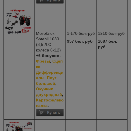
Мотоблок
1 170 бел. руб
1210 бел. руб
Shtenli 1030
957 бел. руб
1087 бел.
(8,5 Л.С
руб
колеса 6х12)
+6 бонусов:
Фрезы
,
Сцеп
ка
,
Дифференци
алы
,
Плуг
большой
,
Окучник
двухрядный
,
Картофелеко
палка
.