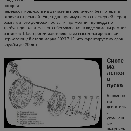
следствие ш
естерни
передают мощность на двигатель практически без потерь, в
отличии от ремней. Еще одно преимущество шестерней перед
ремнями- это долговечность, т.к прямой тип привода не
требует дополнительного обслуживания в виде замены ремней
и шкивов. Шестеренки изготовлены из высоколегированной
нержавеющей стали марки 20X17H2, что гарантирует их срок
службы до 20 лет.
Систе
ма
легког
о
пуска
Бензинов
ый
двигатель
с
улучшенн
ым
инерцион