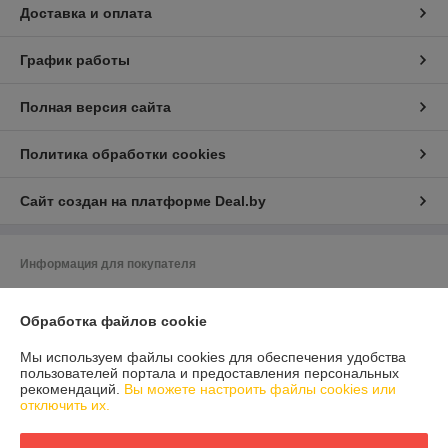
Доставка и оплата
График работы
Полная версия сайта
Политика обработки cookies
Сайт создан на платформе Deal.by
Информация для покупателя
Юридическое лицо:
ООО «ЗИКМЕС»
220131 ,Республика Беларусь, г. Минск, ул. Гамарника, д. 30, офис. 405
Обработка файлов cookie
Регистрационный номер ЕГР: 193543133
Мы используем файлы cookies для обеспечения удобства
пользователей портала и предоставления персональных
УНП: 193543133
рекомендаций.
Вы можете настроить файлы cookies или
отключить их.
Регистрационный орган: Минский горисполком
Дата регистрации компании: 04.05.2021