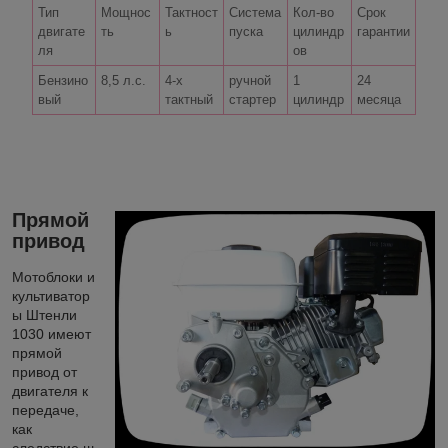
Тип
Мощнос
Тактност
Система
Кол-во
Срок
двигате
ть
ь
пуска
цилиндр
гарантии
ля
ов
Бензино
8,5 л.с.
4-х
ручной
1
24
вый
тактный
стартер
цилиндр
месяца
Прямой
привод
Мотоблоки и
культиватор
ы Штенли
1030 имеют
прямой
привод от
двигателя к
передаче,
как