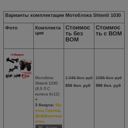
Варианты комплектации Мотоблока Shtenli 1030
Стоимос
Стоимос
Фото
Комплекта
ция
ть без
ть с ВОМ
ВОМ
Мотоблок
1 046 бел. руб
1086 бел. руб
Shtenli 1030
856 бел. руб
986 бел. руб
(8,5 Л.С
колеса 6х12)
+
3 бонуса:
Фр
езы
,
Сцепка
,
Дифференци
алы
.