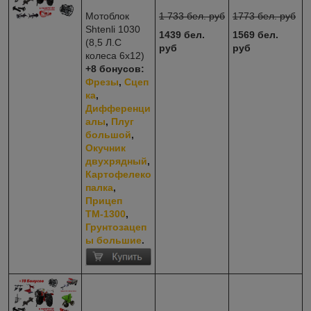
Мотоблок
1 733 бел. руб
1773 бел. руб
Shtenli 1030
1439 бел.
1569 бел.
(8,5 Л.С
руб
руб
колеса 6х12)
+8
бонусов:
Фрезы
,
Сцеп
ка
,
Дифференци
алы
,
Плуг
большой
,
Окучник
двухрядный
,
Картофелеко
палка
,
Прицеп
ТМ-1300
,
Грунтозацеп
ы большие
.