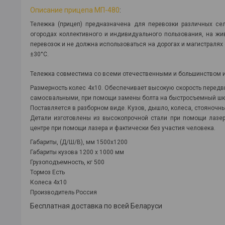
Описание прицепа МП-480
:
Тележка (прицеп) предназначена для перевозки различных сел
огородах коллективного и индивидуального пользования, на жи
перевозок и не должна использоваться на дорогах и магистраля
±30°С.
Тележка совместима со всеми отечественными и большинством 
Размерность колеc 4х10. Обеспечивает высокую скорость передв
самосвальными, при помощи замены болта на быстросъемный шк
Поставляется в разборном виде. Кузов, дышло, колеса, стояночн
Детали изготовлены из высокопрочной стали при помощи лазе
центре при помощи лазера и фактически без участия человека.
Габариты, (Д/Ш/В), мм 1500x1200
Габариты кузова 1200 х 1000 мм
Грузоподъемность, кг 500
Тормоз Есть
Колеса 4x10
Производитель Россия
Бесплатная доставка по всей Беларуси