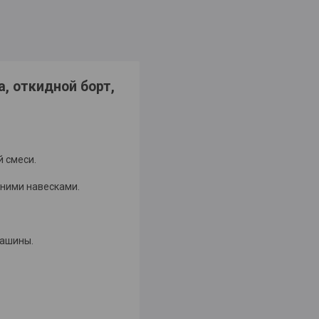
, откидной борт,
 смеси.
дними навесками.
машины.