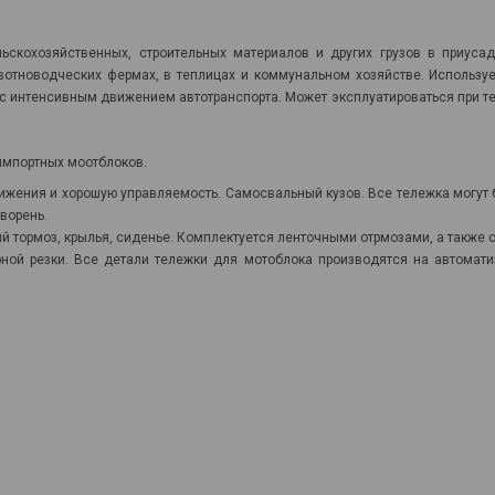
ьскохозяйственных, строительных материалов и других грузов в приусад
вотноводческих фермах, в теплицах и коммунальном хозяйстве. Использу
х с интенсивным движением автотранспорта. Может эксплуатироваться при 
импортных моотблоков.
ижения и хорошую управляемость. Самосвальный кузов. Все тележка могут
ворень.
ый тормоз, крылья, сиденье. Комплектуется ленточными отрмозами, а также
рной резки. Все детали тележки для мотоблока производятся на автома