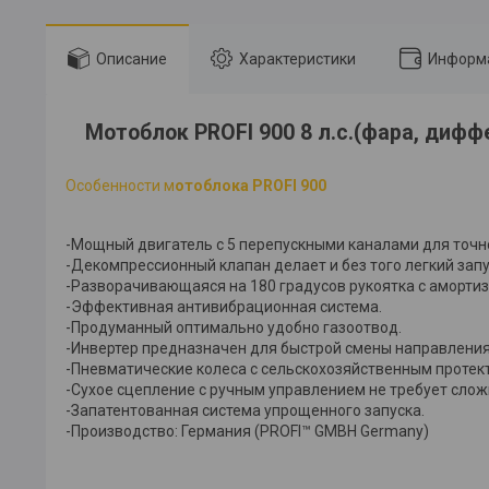
Описание
Характеристики
Информа
Мотоблок PROFI 900 8 л.с.(фара, дифф
Особенности м
отоблока PROFI 900
-Мощный двигатель с 5 перепускными каналами для точн
-Декомпрессионный клапан делает и без того легкий зап
-Разворачивающаяся на 180 градусов рукоятка с амортиз
-Эффективная антивибрационная система.
-Продуманный оптимально удобно газоотвод.
-Инвертер предназначен для быстрой смены направлени
-Пневматические колеса с сельскохозяйственным проте
-Сухое сцепление с ручным управлением не требует сло
-Запатентованная система упрощенного запуска.
-Производство: Германия (PROFI™ GMBH Germany)