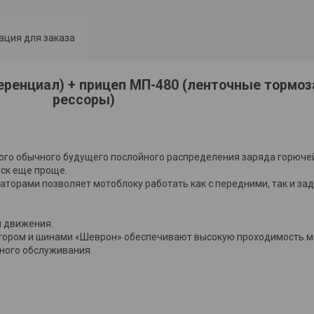
ция для заказа
еренциал) + прицеп МП-480 (ленточные тормоза
рессоры)​
ого обычного будущего послойного распределения заряда горючей
уск еще проще.
аторами позволяет мотоблоку работать как с передними, так и за
я движения.
ктором и шинами «Шеврон» обеспечивают высокую проходимость 
жного обслуживания.