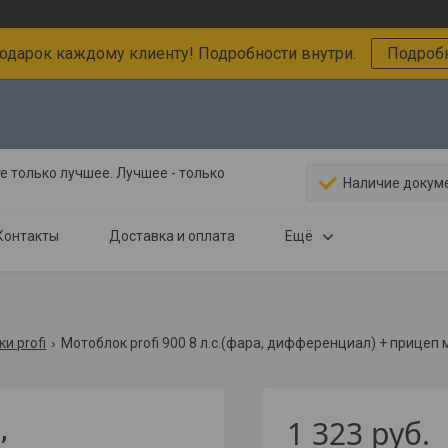
подарок каждому клиенту! Подробности внутри.
Подробн
 только лучшее. Лучшее - только
Наличие докум
Контакты
Доставка и оплата
Ещё
и profi
Мотоблок profi 900 8 л.с.(фара, дифференциал) + прицеп 
1 323
руб.
,