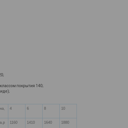
0;
 классом покрытия 140;
иде);
на,
4
6
8
10
а,р
1160
1410
1640
1880