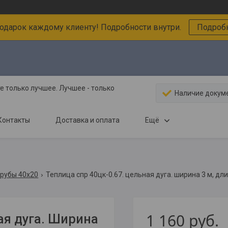
подарок каждому клиенту! Подробности внутри.
Подробн
 только лучшее. Лучшее - только
Наличие докум
Контакты
Доставка и оплата
Ещё
трубы 40х20
Теплица спр 40цк-0.67. цельная дуга. ширина 3 м, дли
1 160
руб.
ая дуга. Ширина