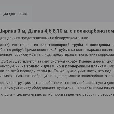
ция для заказа
ирина 3 м, Длина 4,6,8,10 м. с поликарбонатом
для дачи из представленных на белорусском рынке.
анки)
изготовлен из
электросварной трубы с заводским 
убы "по ребру". Применение такой трубы в качестве каркаса тепли
личивает срок службы теплицы, предотвращая появление коррозии
дуг) осуществляется за счет системы «Краб». Именно данная сис
конструкции,
не только к дугам,
но и к поперечным планкам
. Та
ки по всей площади теплицы. Также нужно учитывать, что под 
орые могут вызывать вибрацию или деформацию поликарбоната в сл
сть конструкции, которая обеспечит не только безопасную и дол
тельную установку оборудования путем крепления к стенкам тепли
; дуги – цельногнутые, изгиб произведен «по ребру» по сторон