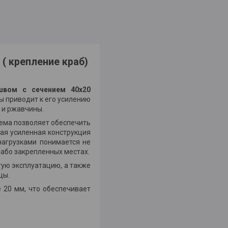
 ( крепление краб)
швом с сечением 40х20
цы приводит к его усилению
 и ржавчины.
тема позволяет обеспечить
кая усиленная конструкция
нагрузками понимается не
або закрепленных местах.
гую эксплуатацию, а также
цы.
е 20 мм, что обеспечивает