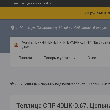
Начать продавать на Deal.by
20 рублей в 
г. Минск, ул. Гамарника, д. 30, офис. 405, Минск, Беларусь
Agrofan.by - ИНТЕРНЕТ - ГИПЕРМАРКЕТ №1 "Выбирайте
у нас!"
Главная
Товары и услуги
О нас
...
Теплицы и парники под поликарбонат
Теплицы из 
Теплица СПР 40ЦК-0.67. Цельн