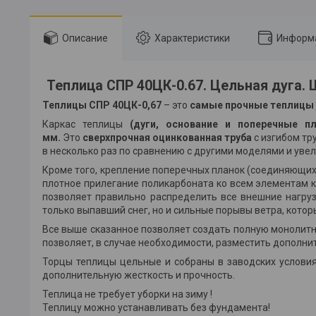
Описание
Характеристики
Информа
Теплица СПР 40ЦК-0.67. Цельная дуга. Ш
Теплицы
СПР 40ЦК-0,67
– это
самые прочные теплицы
Каркас теплицы
(дуги, основание и поперечные пл
мм.
Это
сверхпрочная оцинкованная труба
с изгибом тр
в несколько раз по сравнению с другими моделями и уве
Кроме того, крепление поперечных планок (соединяющих 
плотное прилегание поликарбоната ко всем элементам 
позволяет правильно распределить все внешние нагруз
только выпавший снег, но и сильные порывы ветра, кот
Все выше сказанное позволяет создать полную монолитно
позволяет, в случае необходимости, разместить дополни
Торцы теплицы цельные и собраны в заводских условиях
дополнительную жесткость и прочность.
Теплица не требует уборки на зиму !
Теплицу можно устанавливать без фундамента!