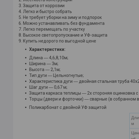
3. Защита от коррозии
4. Легко и быстро собрать
5. Не требует уборки на зиму и подпорок
6. Можно устанавливать без фундамента
7. Легко перемещать по участку
8. Высокое светопропускание и УФ-защита
9. Купить недорого по выгодной цене
Характеристики:
​Длина ― 4,6,8,10м;
Ширина ― 3м;
Высота ― 2,1м;
Тип дуги ― Цельногнутые;
Характеристика дуги ― двойная стальная труба 40х2
Шаг дуги ― 0,67 м;
Защита каркаса теплицы ― 2х стороняя оцинковка с
Торцы (двери и форточки) ― сварные (в собранном в
Поликарбонат с двойной УФ защитой
Дли
м
Цен
уб