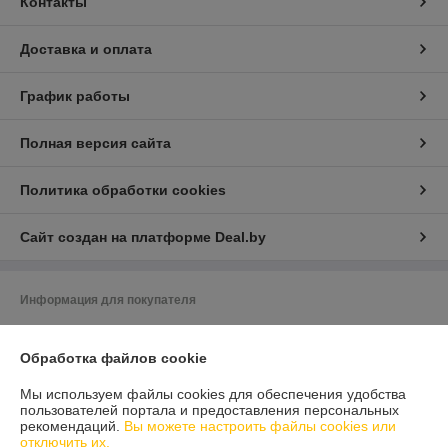
Контакты
Доставка и оплата
График работы
Полная версия сайта
Политика обработки cookies
Сайт создан на платформе Deal.by
Информация для покупателя
Юридическое лицо:
ООО «ЗИКМЕС»
220131 ,Республика Беларусь, г. Минск, ул. Гамарника, д. 30, офис. 405
Обработка файлов cookie
Регистрационный номер ЕГР: 193543133
Мы используем файлы cookies для обеспечения удобства
пользователей портала и предоставления персональных
УНП: 193543133
рекомендаций.
Вы можете настроить файлы cookies или
отключить их.
Регистрационный орган: Минский горисполком