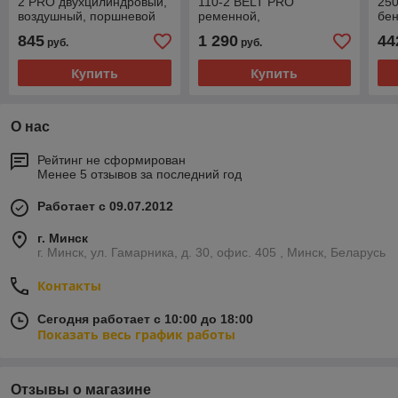
2 PRO двухцилиндровый,
110-2 BELT PRO
250
воздушный, поршневой
ременной,
бен
(2,5 кВТ)
двухцилиндровый,
Шт
845
1 290
44
руб.
руб.
воздушный, поршневой
(2,5 кВТ)
Купить
Купить
О нас
Рейтинг не сформирован
Менее 5 отзывов за последний год
Работает с 09.07.2012
г. Минск
г. Минск, ул. Гамарника, д. 30, офис. 405 , Минск, Беларусь
Контакты
Сегодня работает с 10:00 до 18:00
Показать весь график работы
Отзывы о магазине