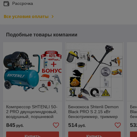
Рассрочка
Все условия оплаты
Подобные товары компании
Компрессор SHTENLI 50-
Бензокоса Shtenli Demon
Бен
2 PRO двухцилиндровый,
Black PRO S 2.15 кВт
Bla
воздушный, поршневой
бензотриммер, триммер
бе
(2,5 кВТ)
бензиновый
бе
845
514
53
руб.
руб.
Купить
Купить