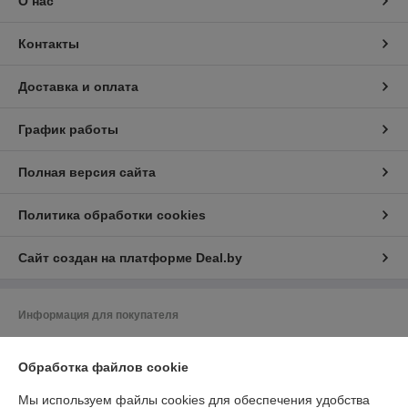
О нас
Контакты
Доставка и оплата
График работы
Полная версия сайта
Политика обработки cookies
Сайт создан на платформе Deal.by
Информация для покупателя
Юридическое лицо:
ООО «ЗИКМЕС»
220131 ,Республика Беларусь, г. Минск, ул. Гамарника, д. 30, офис. 405
Обработка файлов cookie
Регистрационный номер ЕГР: 193543133
Мы используем файлы cookies для обеспечения удобства