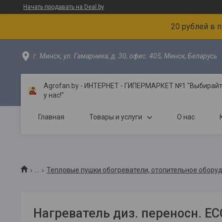
Начать продавать на Deal.by
20 рублей в 
г. Минск, ул. Гамарника, д. 30, офис. 405, Минск, Беларусь
Agrofan.by - ИНТЕРНЕТ - ГИПЕРМАРКЕТ №1 "Выбирайте
у нас!"
Главная
Товары и услуги
О нас
...
Тепловые пушки обогреватели, отопительное обору
Нагреватель диз. переносн. EC