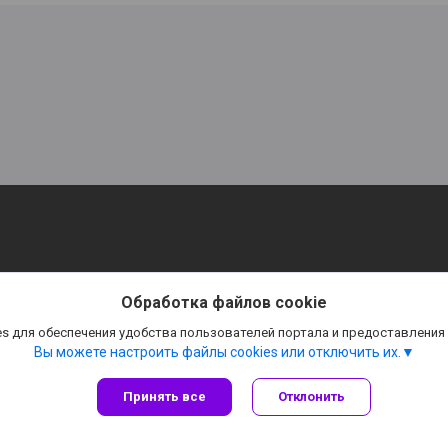
Обработка файлов cookie
s для обеспечения удобства пользователей портала и предоставления
Вы можете настроить файлы cookies или отключить их.
Принять все
Отклонить
Сайт создан на платформе Deal.by
Политика обработки файлов cookies
agrofan.by |
Пожаловаться на контент