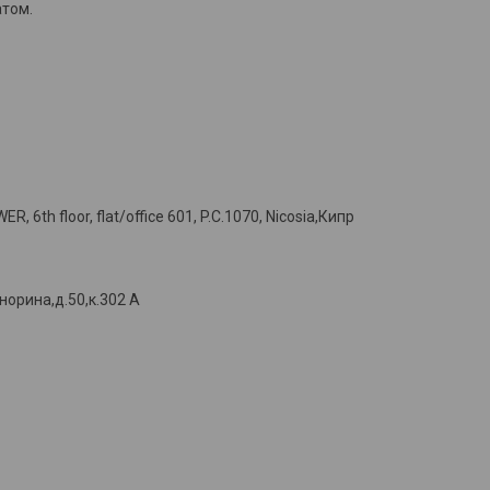
атом.
, 6th floor, flat/office 601, P.C.1070, Nicosia,Кипр
норина,д.50,к.302 А