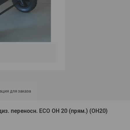
ция для заказа
из. переносн. ECO OH 20 (прям.) (OH20)