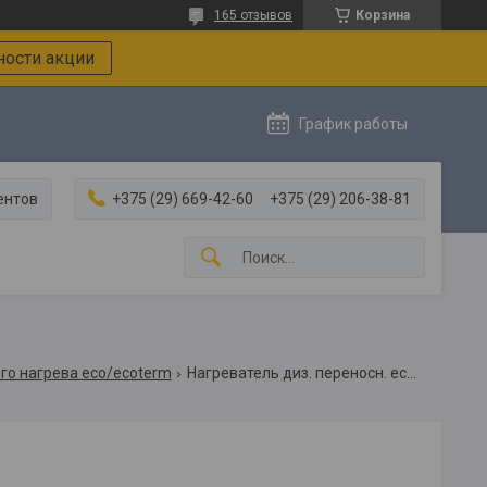
165 отзывов
Корзина
ости акции
График работы
ентов
+375 (29) 669-42-60
+375 (29) 206-38-81
го нагрева eco/ecoterm
Нагреватель диз. переносн. eco oh 20 (прям.) (oh20)