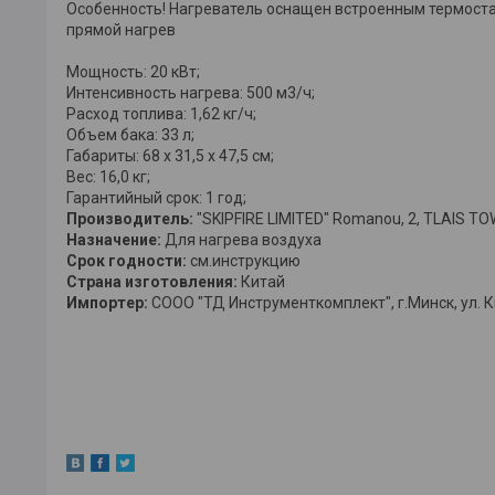
Особенность! Нагреватель оснащен встроенным термост
прямой нагрев
Мощность: 20 кВт;
Интенсивность нагрева: 500 м3/ч;
Расход топлива: 1,62 кг/ч;
Объем бака: 33 л;
Габариты: 68 х 31,5 х 47,5 см;
Вес: 16,0 кг;
Гарантийный срок: 1 год;
Производитель:
"SKIPFIRE LIMITED" Romanou, 2, TLAIS TOWER
Назначение:
Для нагрева воздуха
Срок годности:
см.инструкцию
Страна изготовления:
Китай
Импортер:
СООО "ТД Инструменткомплект", г.Минск, ул. К