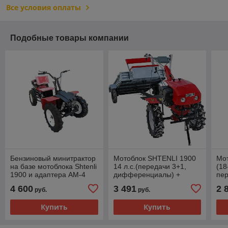
Все условия оплаты
Подобные товары компании
Бензиновый минитрактор
Мотоблок SHTENLI 1900
Мот
на базе мотоблока Shtenli
14 л.с.(передачи 3+1,
(18
1900 и адаптера АМ-4
дифференциалы) +
пер
прицеп МП-480 ЦИНК
шл
4 600
3 491
2 
руб.
руб.
(откидные борты)
Купить
Купить