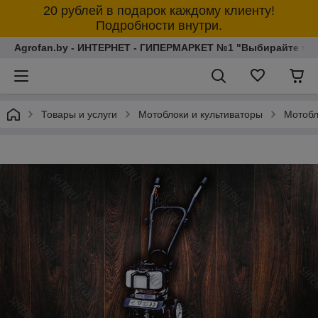
20 рублей в подарок каждому клиенту!
Подробности внутри.
Agrofan.by - ИНТЕРНЕТ - ГИПЕРМАРКЕТ №1 "Выбирайте толь
Товары и услуги
Мотоблоки и культиваторы
Мотобл