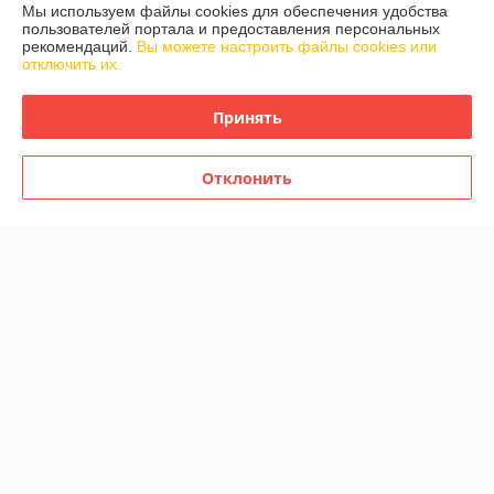
Контакты
Мы используем файлы cookies для обеспечения удобства
пользователей портала и предоставления персональных
рекомендаций.
Вы можете настроить файлы cookies или
Доставка и оплата
отключить их.
График работы
Принять
Полная версия сайта
Отклонить
Политика обработки cookies
Сайт создан на платформе Deal.by
Информация для покупателя
Юридическое лицо:
ООО «ЗИКМЕС»
220131 ,Республика Беларусь, г. Минск, ул. Гамарника, д. 30, офис. 405
Регистрационный номер ЕГР: 193543133
УНП: 193543133