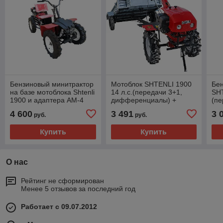
Бензиновый минитрактор
Мотоблок SHTENLI 1900
Бе
на базе мотоблока Shtenli
14 л.с.(передачи 3+1,
SHT
1900 и адаптера АМ-4
дифференциалы) +
(пе
прицеп МП-480 ЦИНК
ди
4 600
3 491
3 
руб.
руб.
(откидные борты)
+А
Купить
Купить
О нас
Рейтинг не сформирован
Менее 5 отзывов за последний год
Работает с 09.07.2012