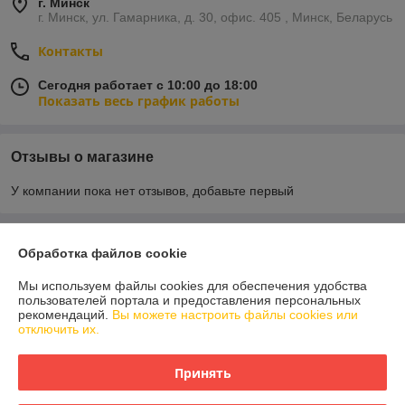
г. Минск
г. Минск, ул. Гамарника, д. 30, офис. 405 , Минск, Беларусь
Контакты
Сегодня работает с 10:00 до 18:00
Показать весь график работы
Отзывы о магазине
У компании пока нет отзывов, добавьте первый
О нас
Обработка файлов cookie
Контакты
Мы используем файлы cookies для обеспечения удобства
пользователей портала и предоставления персональных
рекомендаций.
Вы можете настроить файлы cookies или
Доставка и оплата
отключить их.
График работы
Принять