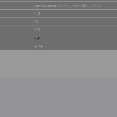
однофазный, асинхронный, 50 гц, 230 в
140
90
375
26,6
чугун