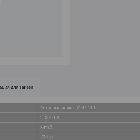
ция для заказа
бетономешалка LIDER-140
LIDER-140
китай
700 вт