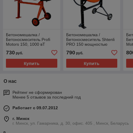
Бетономешалка /
Бетономешалка /
Бе
Бетоносмеситель Profi
Бетоносмеситель Shtenli
Бет
Motors 150, 1000 вТ
PRO 150 мощностью
Mot
1.1кВт /штенли про 150
730
790
80
руб.
руб.
Купить
Купить
О нас
Рейтинг не сформирован
Менее 5 отзывов за последний год
Работает с 09.07.2012
г. Минск
г. Минск, ул. Гамарника, д. 30, офис. 405 , Минск, Беларусь