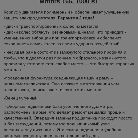
Motors 165, 1000 в
Т
Корпус у двигателя полимерный и обеспечивает улучшенную
защиту электродвигателя.
Гарантия 2 года!
- диски транспортировочных колес из металла
- диски колес обтянуты резиновыми шинами, что приводит к
уменьшению вибрации при транспортировке и обеспечит
сохранность самих колес во время ударных воздействий:
- несущая рама состоит из замкнутого стального профиля и
трубы, что в десятки раз прочнее п образного, незамкнутого
профиля у которого есть слабое место ― это быстрая коррозия
металла:
-посадочная фурнитура соединяющая чашу и раму –
цельнометаллическая. Она сложнее в изготовлении чем
пластиковая, но исключает излом в этих местах:
-Венец чугунный
-Опорные подшипники бака увеличенного диаметра,
расположены в ярме, что делает ремонт мешалки проще и
качественней. Операция замены подшипника проходит просто
и без затруднений, потому что подшипниковый узел
расположен у низа рамы. Это самая надежная и удобная
система, существующая на сегодняшний день.