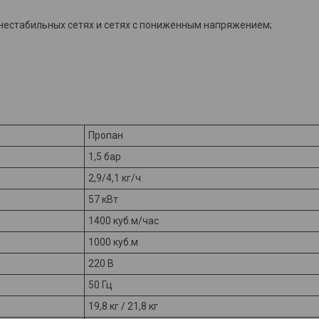
 нестабильных сетях и сетях с пониженным напряжением;
Пропан
1,5 бар
2,9/4,1 кг/ч
57 кВт
1400 куб.м/час
1000 куб.м
220 В
50 Гц
19,8 кг / 21,8 кг