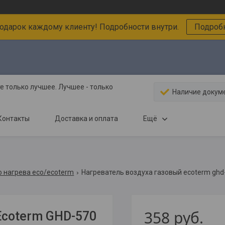
подарок каждому клиенту! Подробности внутри.
Подробн
 только лучшее. Лучшее - только
Наличие докум
Контакты
Доставка и оплата
Ещё
о нагрева eco/ecoterm
Нагреватель воздуха газовый ecoterm ghd
358
руб.
Ecoterm GHD-570