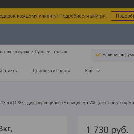
подарок каждому клиенту! Подробности внутри.
Подробн
 только лучшее. Лучшее - только
Наличие докум
Контакты
Доставка и оплата
Ещё
0 18 л.с.(178кг, дифференциалы) + прицеп мп-700 (ленточные тормо
1 730
руб.
8кг,