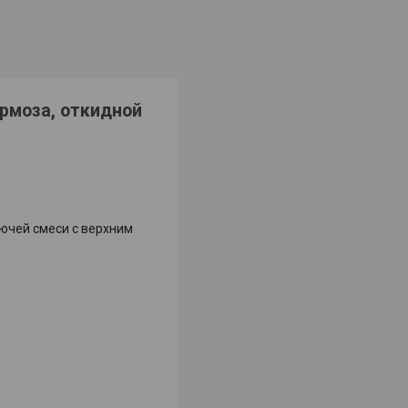
ормоза, откидной
рючей смеси с верхним