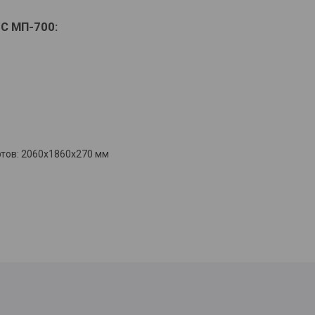
УС
МП
-700:
ртов: 2060x1860x270 мм