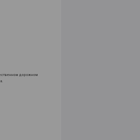
чественном дорожном
а.