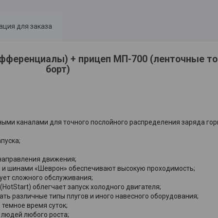
ция для заказа
дифференциалы) + прицеп МП-700 (ленточные т
борт)
кными каналами для точного послойного распределения заряда го
пуска;
направления движения;
м и шинами «Шеврон» обеспечивают высокую проходимость;
ует сложного обслуживания;
HotStart) облегчает запуск холодного двигателя;
ть различные типы плугов и иного навесного оборудования;
темное время суток;
 людей любого роста;