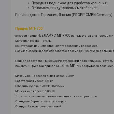
Передняя подножка для удобства хранения;
Относится к виду тяжелых мотоблоков.
Производство: Германия, Япония (PROFI™ GMBH Germany)
Прицеп МП-700:
БЕЛАРУС
МП
-700
рузовой прицеп
используется для перевозки 
Материал кузова – сталь.
Конструкция прицепа отвечают требованиям Евросоюза.
Раскладываемый борт способствует размещению грузов больших г
Прицеп оборудован высококачественными подшипниками, которы
МП
покрытии. Грузовой прицеп БЕЛАРУС
-700 оборудован балансир
Максимально разрешенная масса: 700 кг
Собственная масса: 135 кг
Габариты кузова: 1700x1180x275 мм
Массивные колеса: 5.00х10
Тормоза: ленточные с механическим ножным приводом
Откидные борты: с четырех сторон
Откидной кузов: самосвальный