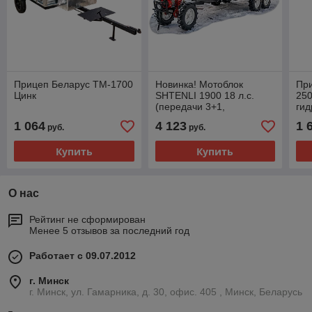
Прицеп Беларус ТМ-1700
Новинка! Мотоблок
Пр
Цинк
SHTENLI 1900 18 л.с.
250
(передачи 3+1,
ги
дифференциалы) +
1 064
4 123
1 
руб.
руб.
прицеп ТМ2500
Купить
Купить
О нас
Рейтинг не сформирован
Менее 5 отзывов за последний год
Работает с 09.07.2012
г. Минск
г. Минск, ул. Гамарника, д. 30, офис. 405 , Минск, Беларусь