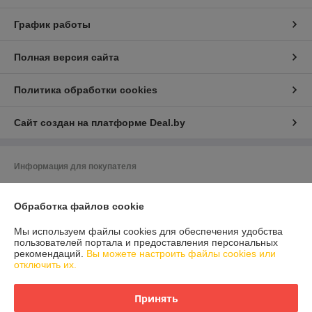
График работы
Полная версия сайта
Политика обработки cookies
Сайт создан на платформе Deal.by
Информация для покупателя
Юридическое лицо:
ООО «ЗИКМЕС»
220131 ,Республика Беларусь, г. Минск, ул. Гамарника, д. 30, офис. 405
Обработка файлов cookie
Регистрационный номер ЕГР: 193543133
Мы используем файлы cookies для обеспечения удобства
пользователей портала и предоставления персональных
УНП: 193543133
рекомендаций.
Вы можете настроить файлы cookies или
отключить их.
Регистрационный орган: Минский горисполком
Дата регистрации компании: 04.05.2021
Принять
Местонахождение книги жалоб и предложений: Лицо, уполномоченное