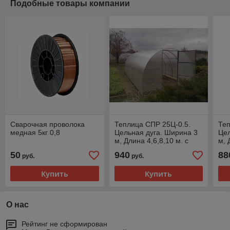
Подобные товары компании
Сварочная проволока
Теплица СПР 25Ц-0.5.
Теп
медная 5кг 0,8
Цельная дуга. Ширина 3
Цел
м, Длина 4,6,8,10 м. с
м, 
поликарбонатом
по
50
940
88
руб.
руб.
Купить
Купить
О нас
Рейтинг не сформирован