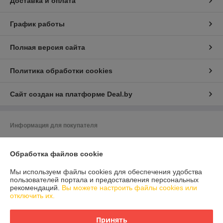
Доставка и оплата
График работы
Полная версия сайта
Политика обработки cookies
Сайт создан на платформе Deal.by
Информация для покупателя
Юридическое лицо:
ООО «ЗИКМЕС»
220131 ,Республика Беларусь, г. Минск, ул. Гамарника, д. 30, офис. 405
Обработка файлов cookie
Регистрационный номер ЕГР: 193543133
Мы используем файлы cookies для обеспечения удобства
пользователей портала и предоставления персональных
УНП: 193543133
рекомендаций.
Вы можете настроить файлы cookies или
отключить их.
Регистрационный орган: Минский горисполком
Дата регистрации компании: 04.05.2021
Принять