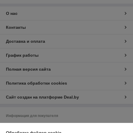
О нас
Контакты
Доставка и оплата
График работы
Полная версия сайта
Политика обработки cookies
Сайт создан на платформе Deal.by
Информация для покупателя
Юридическое лицо:
ООО «ЗИКМЕС»
220131 ,Республика Беларусь, г. Минск, ул. Гамарника, д. 30, офис. 405
Обработка файлов cookie