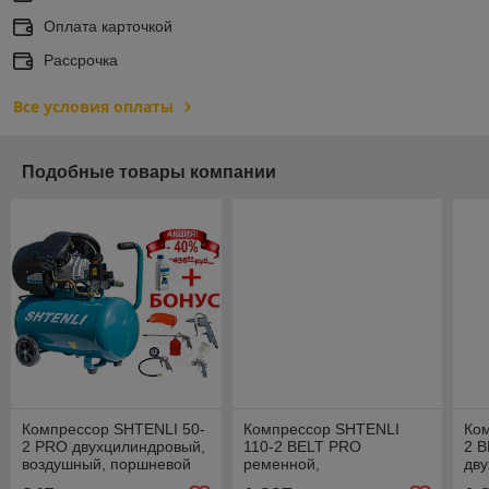
Оплата карточкой
Рассрочка
Все условия оплаты
Подобные товары компании
Компрессор SHTENLI 50-
Компрессор SHTENLI
Ко
2 PRO двухцилиндровый,
110-2 BELT PRO
2 
воздушный, поршневой
ременной,
дв
(2,5 кВТ)
двухцилиндровый,
во