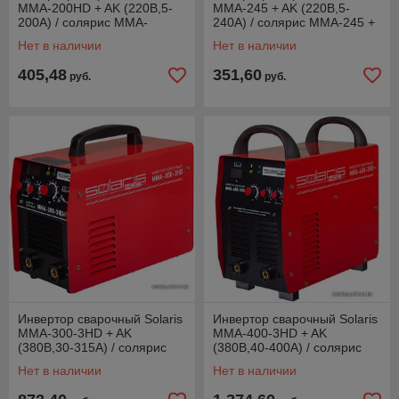
MMA-200HD + AK (220В,5-
MMA-245 + AK (220В,5-
200А) / солярис MMA-
240А) / солярис MMA-245 +
200HD + AK
AK
Нет в наличии
Нет в наличии
405,48
351,60
руб.
руб.
Инвертор сварочный Solaris
Инвертор сварочный Solaris
MMA-300-3HD + AK
MMA-400-3HD + AK
(380В,30-315А) / солярис
(380В,40-400А) / солярис
MMA-300-3HD + AK
MMA-400-3HD + AK
Нет в наличии
Нет в наличии