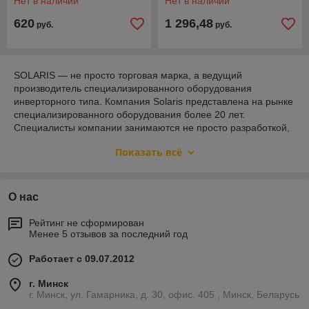
Нет в наличии
Нет в наличии
620
1 296,48
руб.
руб.
SOLARIS — не просто торговая марка, а ведущий
производитель специализированного оборудования
инверторного типа. Компания Solaris представлена на рынке
специализированного оборудования более 20 лет.
Специалисты компании занимаются не просто разработкой,
проектированием и производством инверторного
Показать всё
оборудования, но и создают инверторы нового поколения.
Большинство специалистов компании имеют по несколько
высших образований, специализация которых
О нас
проектирование и создание сварочных инверторов. Именно
поэтому сварочный инвертор Solaris признан лучшим в
Рейтинг не сформирован
Европе.
Менее 5 отзывов за последний год
Особенности и характеристики
сварочного инвертора Solaris
Работает с 09.07.2012
Solaris зарекомендовал себя как высококачественный
г. Минск
г. Минск, ул. Гамарника, д. 30, офис. 405 , Минск, Беларусь
производитель. Сварочные аппараты инверторного типа для