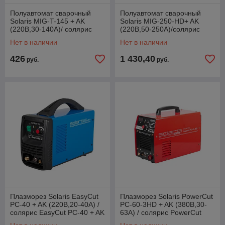
Полуавтомат сварочный
Полуавтомат сварочный
Solaris MIG-T-145 + AK
Solaris MIG-250-HD+ AK
(220B,30-140A)/ солярис
(220B,50-250A)/солярис
MIG-T-145 + AK
MIG-250-HD+ AK
Нет в наличии
Нет в наличии
426
1 430,40
руб.
руб.
Плазморез Solaris EasyCut
Плазморез Solaris PowerCut
PC-40 + AK (220В,20-40А) /
PC-60-3HD + AK (380В,30-
солярис EasyCut PC-40 + AK
63А) / солярис PowerCut
PC-60-3HD + AK