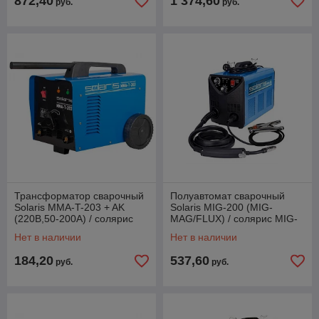
872,40
1 374,60
руб.
руб.
Трансформатор сварочный
Полуавтомат сварочный
Solaris MMA-T-203 + AK
Solaris MIG-200 (MIG-
(220В,50-200А) / солярис
MAG/FLUX) / солярис MIG-
трансформаторы MMA-T-
200
Нет в наличии
Нет в наличии
203 + AK
184,20
537,60
руб.
руб.