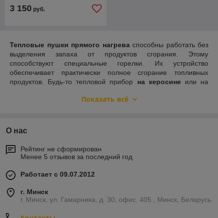
3 150
руб.
Тепловые пушки прямого нагрева
способны работать без
выделения запаха от продуктов сгорания. Этому
способствуют специальные горелки. Их устройство
обеспечивает практически полное сгорание топливных
продуктов. Будь-то тепловой прибор
на керосине
или на
дизельном топливе, процент выброса вредных веществ
Показать всё
минимальный.
Принцип действия всех тепловых пушек кратко можно
описать так:
О нас
с помощью насоса воздух нагнетается в форсунку,
подается из бака топливо, затем распыляется;
Рейтинг не сформирован
Менее 5 отзывов за последний год
следом эта смесь попадает прямиком в камеру
сгорания, где она воспламеняется;
Работает с 09.07.2012
воздух нагнетается частично в камеру, нагревается,
а затем подается в помещение.
г. Минск
г. Минск, ул. Гамарника, д. 30, офис. 405 , Минск, Беларусь
Отличительная особенность таких нагревателей
заключается в том, что камера сгорания подаваемого
Контакты